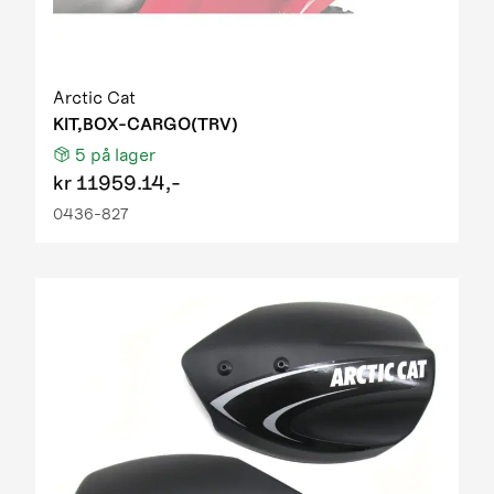
Arctic Cat
KIT,BOX-CARGO(TRV)
5
på lager
kr
11959.14,-
0436-827