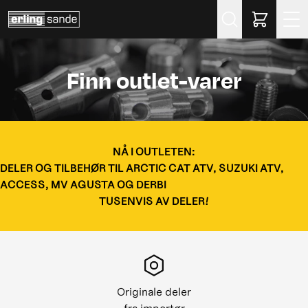
Søk
Finn outlet-varer
NÅ I OUTLETEN:
DELER OG TILBEHØR TIL ARCTIC CAT ATV, SUZUKI ATV,
ACCESS, MV AGUSTA OG DERBI
TUSENVIS AV DELER!
Originale deler