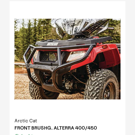
2012 Prowler XT IPM
2012 Prowler XT IPM NH
2012 Prowler XTZ IPM
2012 TRV 1000 GT EFT IPM Print green metallic
update
2012 US mod. 700 TRV GT
2012 XC 450 EFT IPM black-green 01
2013 1000 XT EFT white met
2013 450 R EFT Homologated
2013 550 EFT black
2013 550 XT EFT emerald green met
2013 700 Diesel EFT marsh
2013 700 XT EFT steel blue met
2013 Prowler HDX
2013 TBX 700 EGM T3S
2013 TRV 1000 XT TU EFT Homologated
2013 TRV 550 EFT black
Arctic Cat
2013 TRV 550 XT EFT emerald green met
FRONT BRUSHG. ALTERRA 400/450
2013 TRV 700 XT EFT black met