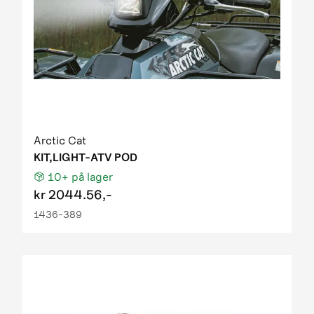
Arctic Cat
KIT,LIGHT-ATV POD
10+
på lager
kr
2044.56,-
1436-389