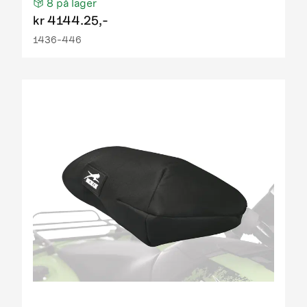
8
på lager
kr
4144.25,-
1436-446