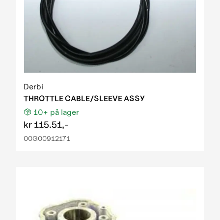
Derbi
THROTTLE CABLE/SLEEVE ASSY
10+
på lager
kr
115.51,-
00G00912171