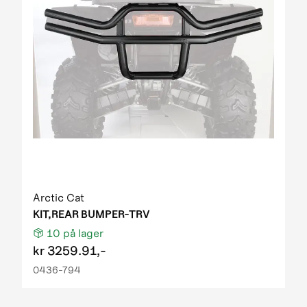
Arctic Cat
KIT,REAR BUMPER-TRV
10
på lager
kr
3259.91,-
0436-794