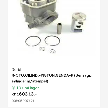
Derbi
R-CTO.CILIND.-PISTON.SENDA-R (Sen r/gpr
sylinder m/stempel)
10+
på lager
kr
1603.13,-
00H05007121