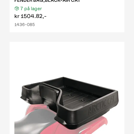
FENDER BAG,BLACK-AIR CAT
7
på lager
kr
1504.82,-
1436-085