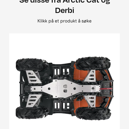
2008 500 street legal
Derbi
2008 650 3in1 pm street legal my i
2008 650 h1 street legal 0bc69
Klikk på et produkt å søke
2008 650 H1 TRV EFT PM Street Legal MY
2008 650 prowler xt street legal my
2008 700 Diesel EGR Street Legal MY
2009 1000 Cruiser PM
2009 1000 ThunderCat Cruiser Attachment
MY08-MY10 01[1]
2009 400 2x4 og 4x4 EFT
2009 500 TRV EFT PM Street Legal MY09
2009 650 H1 EFT PM T3
2009 700 H1 EFI Cruiser EFT PM Street Legal
MY09
2009 700 H1 EFI EFT Panther EFT PM MY09
2009 700 H1 EFI TRV EFT PM Street Legal MY09
01
2009 700 H1 EFI TRV EFT PM Street Legal update