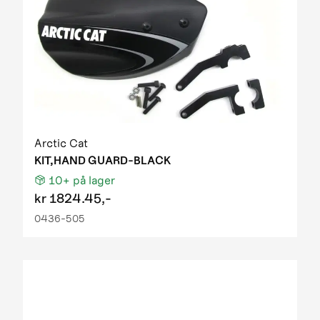
Arctic Cat
KIT,HAND GUARD-BLACK
10+
på lager
kr
1824.45,-
0436-505