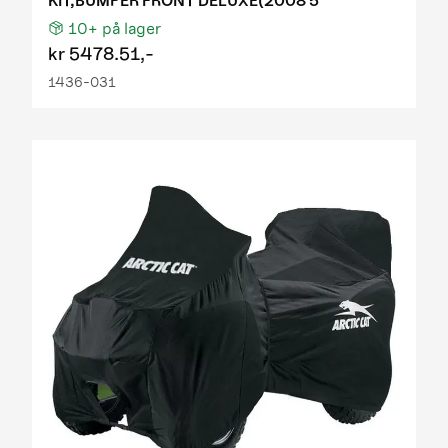
KIT,BUMPER FRONT DELUXE(2008 5
10+
på lager
kr
5478.51,-
1436-031