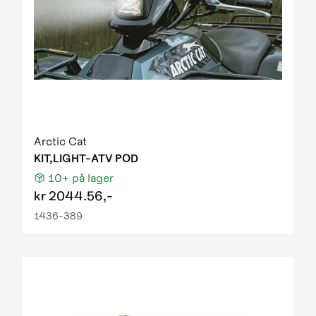
Arctic Cat
KIT,LIGHT-ATV POD
10+
på lager
kr
2044.56,-
1436-389