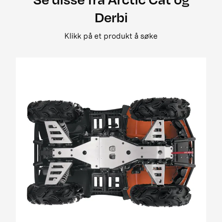
2008 500 street legal
Derbi
2008 650 3in1 pm street legal my i
2008 650 h1 street legal 0bc69
Klikk på et produkt å søke
2008 650 H1 TRV EFT PM Street Legal MY
2008 650 prowler xt street legal my
2008 700 Diesel EGR Street Legal MY
2009 1000 Cruiser PM
2009 1000 ThunderCat Cruiser Attachment
MY08-MY10 01[1]
2009 400 2x4 og 4x4 EFT
2009 500 TRV EFT PM Street Legal MY09
2009 650 H1 EFT PM T3
2009 700 H1 EFI Cruiser EFT PM Street Legal
MY09
2009 700 H1 EFI EFT Panther EFT PM MY09
2009 700 H1 EFI TRV EFT PM Street Legal MY09
01
2009 700 H1 EFI TRV EFT PM Street Legal update