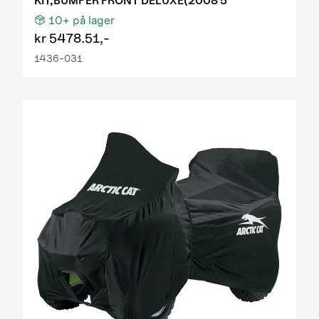
KIT,BUMPER FRONT DELUXE(2008 5
10+
på lager
kr
5478.51,-
1436-031