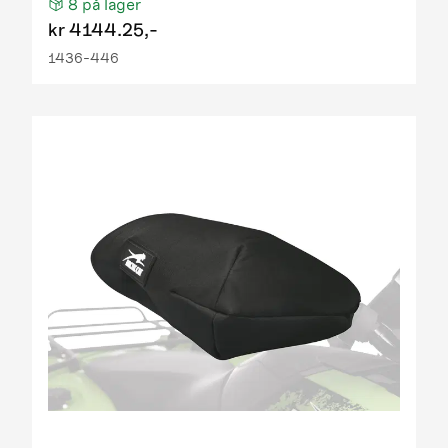
8
på lager
kr
4144.25,-
1436-446