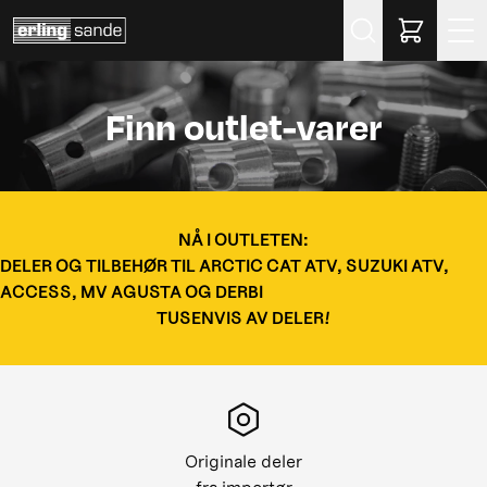
Søk
Finn outlet-varer
NÅ I OUTLETEN:
DELER OG TILBEHØR TIL ARCTIC CAT ATV, SUZUKI ATV,
ACCESS, MV AGUSTA OG DERBI
TUSENVIS AV DELER!
Originale deler