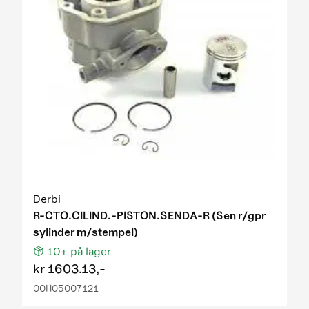
Derbi
R-CTO.CILIND.-PISTON.SENDA-R (Sen r/gpr
sylinder m/stempel)
10+
på lager
kr
1603.13,-
00H05007121