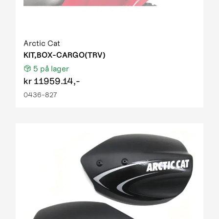
Arctic Cat
KIT,BOX-CARGO(TRV)
5
på lager
kr
11959.14,-
0436-827