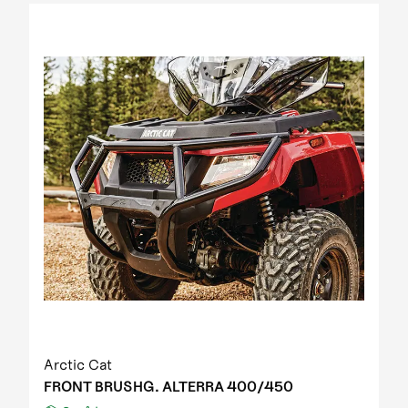
2012 Prowler XT IPM
2012 Prowler XT IPM NH
2012 Prowler XTZ IPM
2012 TRV 1000 GT EFT IPM Print green metallic
update
2012 US mod. 700 TRV GT
2012 XC 450 EFT IPM black-green 01
2013 1000 XT EFT white met
2013 450 R EFT Homologated
2013 550 EFT black
2013 550 XT EFT emerald green met
2013 700 Diesel EFT marsh
2013 700 XT EFT steel blue met
2013 Prowler HDX
2013 TBX 700 EGM T3S
2013 TRV 1000 XT TU EFT Homologated
2013 TRV 550 EFT black
Arctic Cat
2013 TRV 550 XT EFT emerald green met
FRONT BRUSHG. ALTERRA 400/450
2013 TRV 700 XT EFT black met