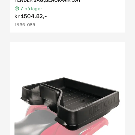
FENDER BAG,BLACK-AIR CAT
7
på lager
kr
1504.82,-
1436-085