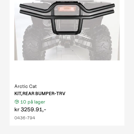
Arctic Cat
KIT,REAR BUMPER-TRV
10
på lager
kr
3259.91,-
0436-794