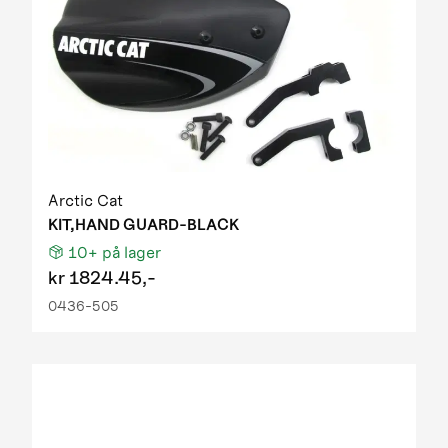
Arctic Cat
KIT,HAND GUARD-BLACK
10+
på lager
kr
1824.45,-
0436-505