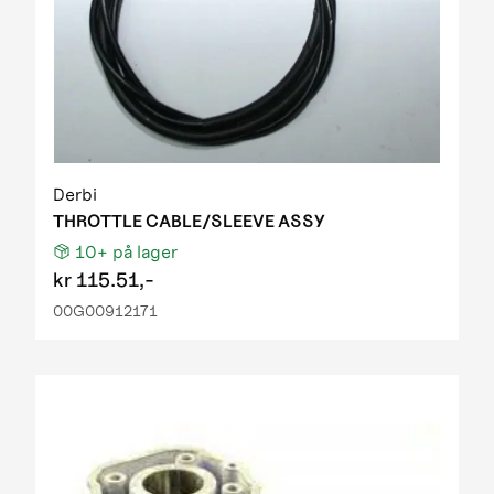
Derbi
THROTTLE CABLE/SLEEVE ASSY
10+
på lager
kr
115.51,-
00G00912171