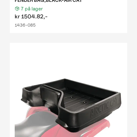
FENDER BAG,BLACK-AIR CAT
7
på lager
kr
1504.82,-
1436-085