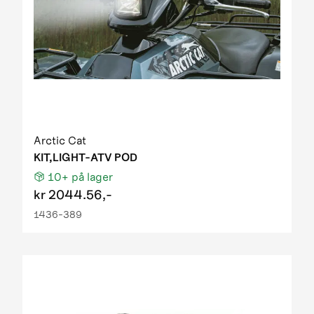
Arctic Cat
KIT,LIGHT-ATV POD
10+
på lager
kr
2044.56,-
1436-389