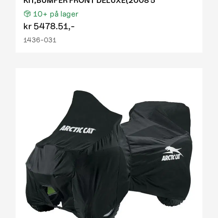
KIT,BUMPER FRONT DELUXE(2008 5
10+
på lager
kr
5478.51,-
1436-031