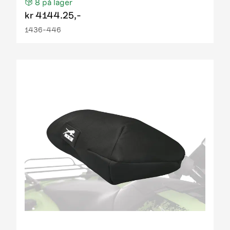
8
på lager
kr
4144.25,-
1436-446