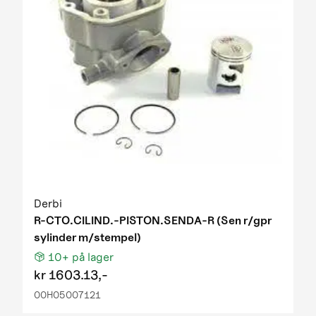
Derbi
R-CTO.CILIND.-PISTON.SENDA-R (Sen r/gpr
sylinder m/stempel)
10+
på lager
kr
1603.13,-
00H05007121