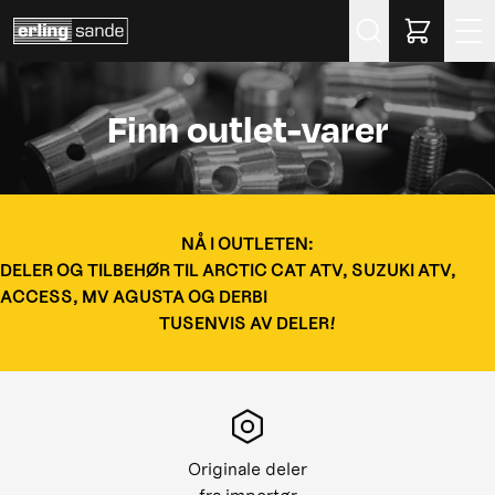
Søk
Finn outlet-varer
NÅ I OUTLETEN:
DELER OG TILBEHØR TIL ARCTIC CAT ATV, SUZUKI ATV,
ACCESS, MV AGUSTA OG DERBI
TUSENVIS AV DELER!
Originale deler