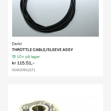
Derbi
THROTTLE CABLE/SLEEVE ASSY
10+
på lager
kr
115.51,-
00G00912171