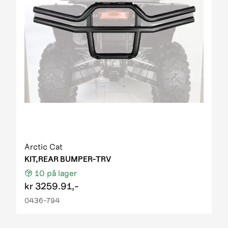
Arctic Cat
KIT,REAR BUMPER-TRV
10
på lager
kr
3259.91,-
0436-794