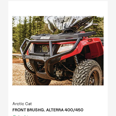
2012 Prowler XT IPM
2012 Prowler XT IPM NH
2012 Prowler XTZ IPM
2012 TRV 1000 GT EFT IPM Print green metallic
update
2012 US mod. 700 TRV GT
2012 XC 450 EFT IPM black-green 01
2013 1000 XT EFT white met
2013 450 R EFT Homologated
2013 550 EFT black
2013 550 XT EFT emerald green met
2013 700 Diesel EFT marsh
2013 700 XT EFT steel blue met
2013 Prowler HDX
2013 TBX 700 EGM T3S
2013 TRV 1000 XT TU EFT Homologated
2013 TRV 550 EFT black
Arctic Cat
2013 TRV 550 XT EFT emerald green met
FRONT BRUSHG. ALTERRA 400/450
2013 TRV 700 XT EFT black met