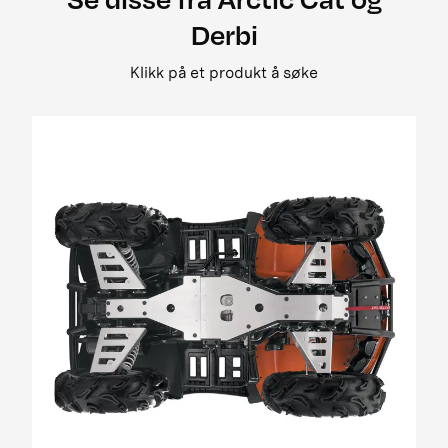
2008 500 street legal
Derbi
2008 650 3in1 pm street legal my i
2008 650 h1 street legal 0bc69
Klikk på et produkt å søke
2008 650 H1 TRV EFT PM Street Legal MY
2008 650 prowler xt street legal my
2008 700 Diesel EGR Street Legal MY
2009 1000 Cruiser PM
2009 1000 ThunderCat Cruiser Attachment
MY08-MY10 01[1]
2009 400 2x4 og 4x4 EFT
2009 500 TRV EFT PM Street Legal MY09
2009 650 H1 EFT PM T3
2009 700 H1 EFI Cruiser EFT PM Street Legal
MY09
2009 700 H1 EFI EFT Panther EFT PM MY09
2009 700 H1 EFI TRV EFT PM Street Legal MY09
01
2009 700 H1 EFI TRV EFT PM Street Legal update