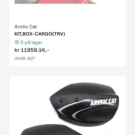
Arctic Cat
KIT,BOX-CARGO(TRV)
5
på lager
kr
11959.14,-
0436-827