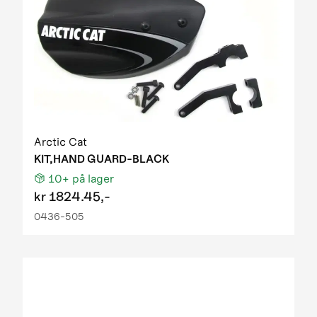
Arctic Cat
KIT,HAND GUARD-BLACK
10+
på lager
kr
1824.45,-
0436-505