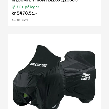
KIT,BUMPER FRONT DELUXE(2008 5
10+
på lager
kr
5478.51,-
1436-031