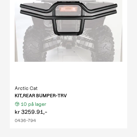
Arctic Cat
KIT,REAR BUMPER-TRV
10
på lager
kr
3259.91,-
0436-794