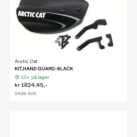
Arctic Cat
KIT,HAND GUARD-BLACK
10+
på lager
kr
1824.45,-
0436-505