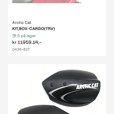
Arctic Cat
KIT,BOX-CARGO(TRV)
5
på lager
kr
11959.14,-
0436-827