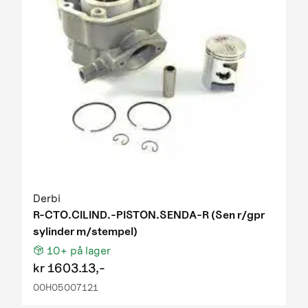
Derbi
R-CTO.CILIND.-PISTON.SENDA-R (Sen r/gpr
sylinder m/stempel)
10+
på lager
kr
1603.13,-
00H05007121