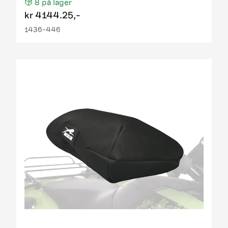
8
på lager
kr
4144.25,-
1436-446