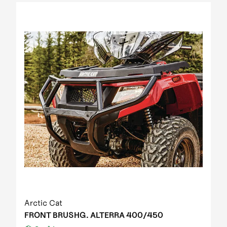
2012 Prowler XT IPM
2012 Prowler XT IPM NH
2012 Prowler XTZ IPM
2012 TRV 1000 GT EFT IPM Print green metallic
update
2012 US mod. 700 TRV GT
2012 XC 450 EFT IPM black-green 01
2013 1000 XT EFT white met
2013 450 R EFT Homologated
2013 550 EFT black
2013 550 XT EFT emerald green met
2013 700 Diesel EFT marsh
2013 700 XT EFT steel blue met
2013 Prowler HDX
2013 TBX 700 EGM T3S
2013 TRV 1000 XT TU EFT Homologated
2013 TRV 550 EFT black
Arctic Cat
2013 TRV 550 XT EFT emerald green met
FRONT BRUSHG. ALTERRA 400/450
2013 TRV 700 XT EFT black met