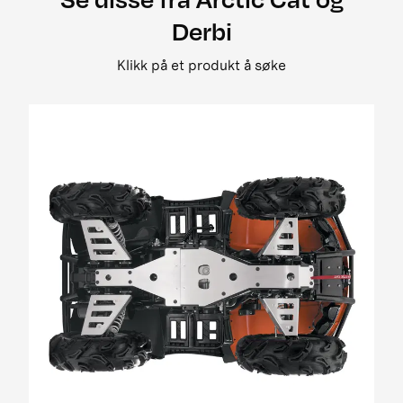
2008 500 street legal
Derbi
2008 650 3in1 pm street legal my i
2008 650 h1 street legal 0bc69
Klikk på et produkt å søke
2008 650 H1 TRV EFT PM Street Legal MY
2008 650 prowler xt street legal my
2008 700 Diesel EGR Street Legal MY
2009 1000 Cruiser PM
2009 1000 ThunderCat Cruiser Attachment
MY08-MY10 01[1]
2009 400 2x4 og 4x4 EFT
2009 500 TRV EFT PM Street Legal MY09
2009 650 H1 EFT PM T3
2009 700 H1 EFI Cruiser EFT PM Street Legal
MY09
2009 700 H1 EFI EFT Panther EFT PM MY09
2009 700 H1 EFI TRV EFT PM Street Legal MY09
01
2009 700 H1 EFI TRV EFT PM Street Legal update