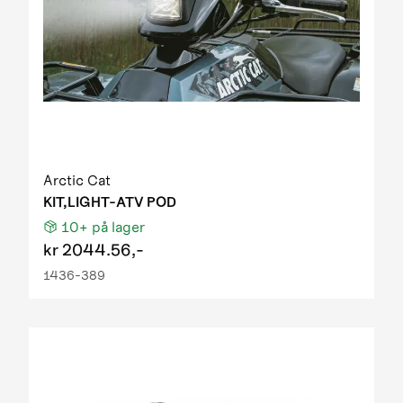
Arctic Cat
KIT,LIGHT-ATV POD
10+
på lager
kr
2044.56,-
1436-389