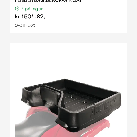
FENDER BAG,BLACK-AIR CAT
7
på lager
kr
1504.82,-
1436-085