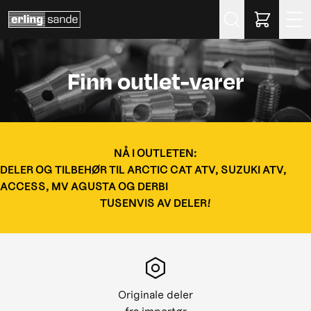
Søk
Finn outlet-varer
NÅ I OUTLETEN:
DELER OG TILBEHØR TIL ARCTIC CAT ATV, SUZUKI ATV,
ACCESS, MV AGUSTA OG DERBI
TUSENVIS AV DELER!
Originale deler