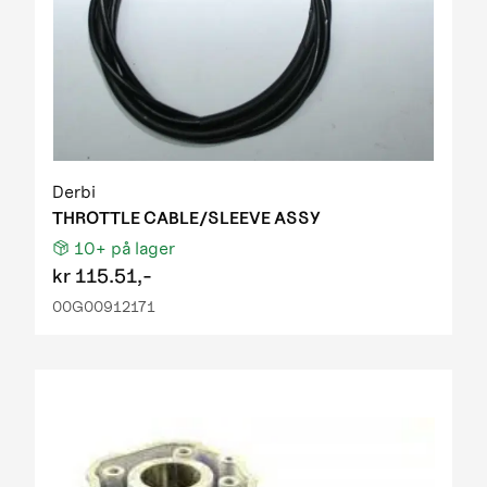
Derbi
THROTTLE CABLE/SLEEVE ASSY
10+
på lager
kr
115.51,-
00G00912171