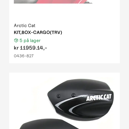
Arctic Cat
KIT,BOX-CARGO(TRV)
5
på lager
kr
11959.14,-
0436-827