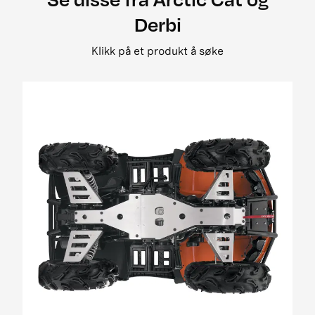
2008 500 street legal
Derbi
2008 650 3in1 pm street legal my i
2008 650 h1 street legal 0bc69
Klikk på et produkt å søke
2008 650 H1 TRV EFT PM Street Legal MY
2008 650 prowler xt street legal my
2008 700 Diesel EGR Street Legal MY
2009 1000 Cruiser PM
2009 1000 ThunderCat Cruiser Attachment
MY08-MY10 01[1]
2009 400 2x4 og 4x4 EFT
2009 500 TRV EFT PM Street Legal MY09
2009 650 H1 EFT PM T3
2009 700 H1 EFI Cruiser EFT PM Street Legal
MY09
2009 700 H1 EFI EFT Panther EFT PM MY09
2009 700 H1 EFI TRV EFT PM Street Legal MY09
01
2009 700 H1 EFI TRV EFT PM Street Legal update