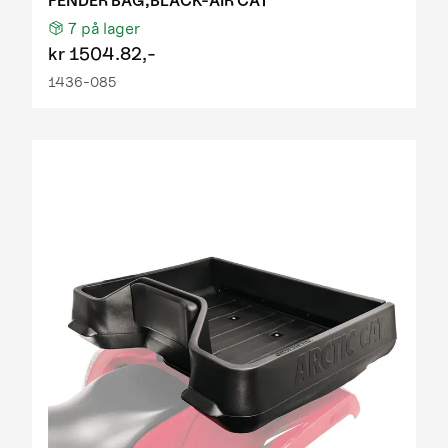
FENDER BAG,BLACK-AIR CAT
7
på lager
kr
1504.82,-
1436-085