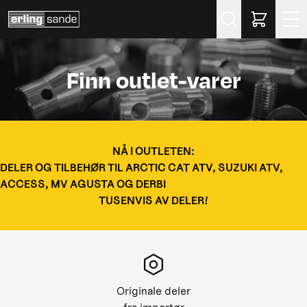
Søk
Finn outlet-varer
NÅ I OUTLETEN:
DELER OG TILBEHØR TIL ARCTIC CAT ATV, SUZUKI ATV,
ACCESS, MV AGUSTA OG DERBI
TUSENVIS AV DELER!
Originale deler