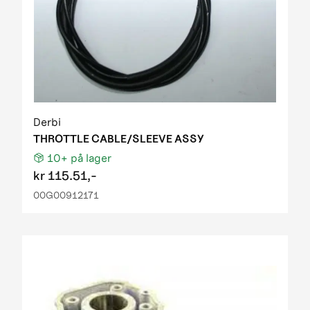
Derbi
THROTTLE CABLE/SLEEVE ASSY
10+
på lager
kr
115.51,-
00G00912171