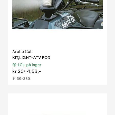
Arctic Cat
KIT,LIGHT-ATV POD
10+
på lager
kr
2044.56,-
1436-389