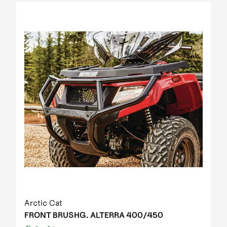
2012 Prowler XT IPM
2012 Prowler XT IPM NH
2012 Prowler XTZ IPM
2012 TRV 1000 GT EFT IPM Print green metallic
update
2012 US mod. 700 TRV GT
2012 XC 450 EFT IPM black-green 01
2013 1000 XT EFT white met
2013 450 R EFT Homologated
2013 550 EFT black
2013 550 XT EFT emerald green met
2013 700 Diesel EFT marsh
2013 700 XT EFT steel blue met
2013 Prowler HDX
2013 TBX 700 EGM T3S
2013 TRV 1000 XT TU EFT Homologated
2013 TRV 550 EFT black
Arctic Cat
2013 TRV 550 XT EFT emerald green met
FRONT BRUSHG. ALTERRA 400/450
2013 TRV 700 XT EFT black met