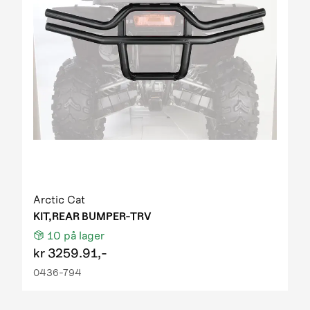
Arctic Cat
KIT,REAR BUMPER-TRV
10
på lager
kr
3259.91,-
0436-794