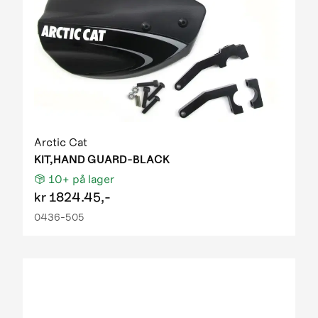
Arctic Cat
KIT,HAND GUARD-BLACK
10+
på lager
kr
1824.45,-
0436-505