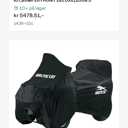
KIT,BUMPER FRONT DELUXE(2008 5
10+
på lager
kr
5478.51,-
1436-031