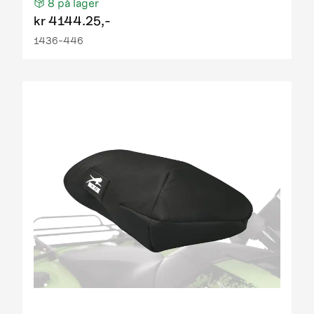
8
på lager
kr
4144.25,-
1436-446