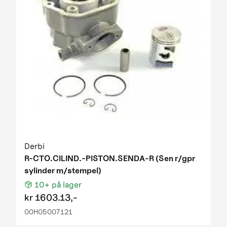
Derbi
R-CTO.CILIND.-PISTON.SENDA-R (Sen r/gpr
sylinder m/stempel)
10+
på lager
kr
1603.13,-
00H05007121