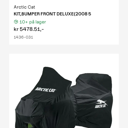
Arctic Cat
KIT,BUMPER FRONT DELUXE(2008 5
10+
på lager
kr
5478.51,-
1436-031