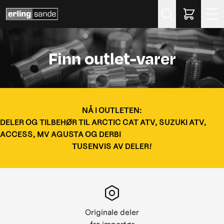
Søk
Finn outlet-varer
NÅ I OUTLETEN:
DELER OG TILBEHØR TIL ARCTIC CAT ATV, SUZUKI ATV,
ACCESS, MV AGUSTA OG DERBI
TUSENVIS AV DELER!
Originale deler