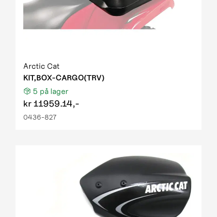
Arctic Cat
KIT,BOX-CARGO(TRV)
5
på lager
kr
11959.14,-
0436-827