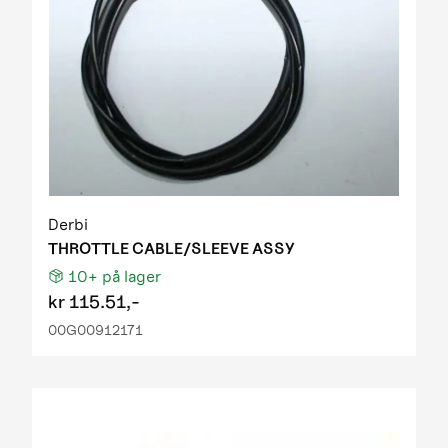
Derbi
THROTTLE CABLE/SLEEVE ASSY
10+
på lager
kr
115.51,-
00G00912171