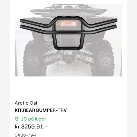
Arctic Cat
KIT,REAR BUMPER-TRV
10
på lager
kr
3259.91,-
0436-794