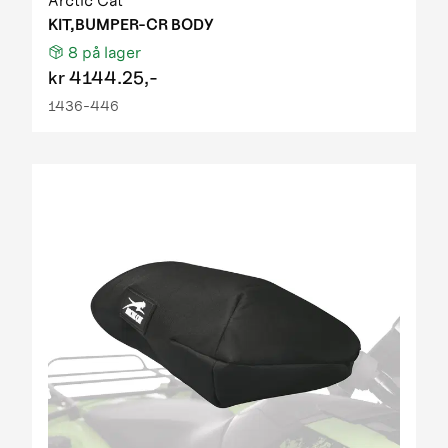
Arctic Cat
KIT,BUMPER-CR BODY
8
på lager
kr
4144.25,-
1436-446