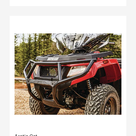
2012 Prowler XT IPM
2012 Prowler XT IPM NH
2012 Prowler XTZ IPM
2012 TRV 1000 GT EFT IPM Print green metallic
update
2012 US mod. 700 TRV GT
2012 XC 450 EFT IPM black-green 01
2013 1000 XT EFT white met
2013 450 R EFT Homologated
2013 550 EFT black
2013 550 XT EFT emerald green met
2013 700 Diesel EFT marsh
2013 700 XT EFT steel blue met
2013 Prowler HDX
2013 TBX 700 EGM T3S
2013 TRV 1000 XT TU EFT Homologated
2013 TRV 550 EFT black
2013 TRV 550 XT EFT emerald green met
2013 TRV 700 XT EFT black met