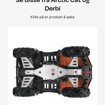
2008 500 street legal
Derbi
2008 650 3in1 pm street legal my i
2008 650 h1 street legal 0bc69
Klikk på et produkt å søke
2008 650 H1 TRV EFT PM Street Legal MY
2008 650 prowler xt street legal my
2008 700 Diesel EGR Street Legal MY
2009 1000 Cruiser PM
2009 1000 ThunderCat Cruiser Attachment
MY08-MY10 01[1]
2009 400 2x4 og 4x4 EFT
2009 500 TRV EFT PM Street Legal MY09
2009 650 H1 EFT PM T3
2009 700 H1 EFI Cruiser EFT PM Street Legal
MY09
2009 700 H1 EFI EFT Panther EFT PM MY09
2009 700 H1 EFI TRV EFT PM Street Legal MY09
01
2009 700 H1 EFI TRV EFT PM Street Legal update