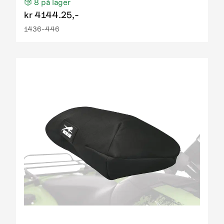
8
på lager
kr
4144.25,-
1436-446