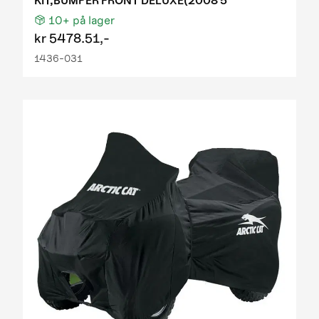
KIT,BUMPER FRONT DELUXE(2008 5
10+
på lager
kr
5478.51,-
1436-031