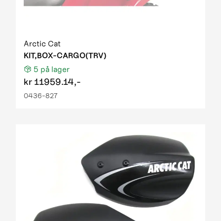
Arctic Cat
KIT,BOX-CARGO(TRV)
5
på lager
kr
11959.14,-
0436-827