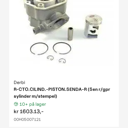
Derbi
R-CTO.CILIND.-PISTON.SENDA-R (Sen r/gpr
sylinder m/stempel)
10+
på lager
kr
1603.13,-
00H05007121