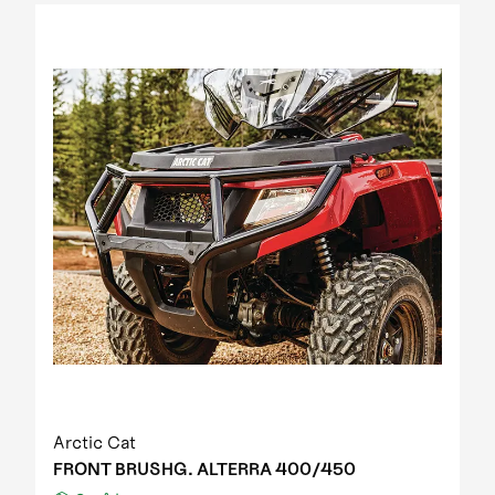
2012 Prowler XT IPM
2012 Prowler XT IPM NH
2012 Prowler XTZ IPM
2012 TRV 1000 GT EFT IPM Print green metallic
update
2012 US mod. 700 TRV GT
2012 XC 450 EFT IPM black-green 01
2013 1000 XT EFT white met
2013 450 R EFT Homologated
2013 550 EFT black
2013 550 XT EFT emerald green met
2013 700 Diesel EFT marsh
2013 700 XT EFT steel blue met
2013 Prowler HDX
2013 TBX 700 EGM T3S
2013 TRV 1000 XT TU EFT Homologated
2013 TRV 550 EFT black
Arctic Cat
2013 TRV 550 XT EFT emerald green met
FRONT BRUSHG. ALTERRA 400/450
2013 TRV 700 XT EFT black met