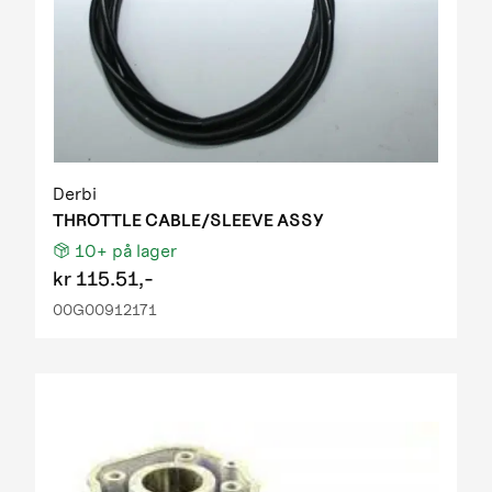
Derbi
THROTTLE CABLE/SLEEVE ASSY
10+
på lager
kr
115.51,-
00G00912171