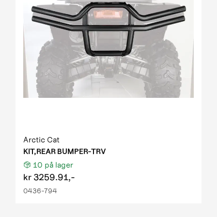
Arctic Cat
KIT,REAR BUMPER-TRV
10
på lager
kr
3259.91,-
0436-794