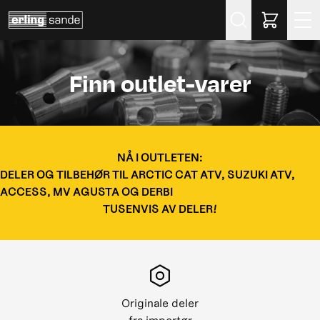
Søk
Finn outlet-varer
NÅ I OUTLETEN:
DELER OG TILBEHØR TIL ARCTIC CAT ATV, SUZUKI ATV,
ACCESS, MV AGUSTA OG DERBI
TUSENVIS AV DELER!
Originale deler