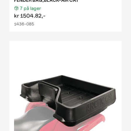
FENDER BAG,BLACK-AIR CAT
7
på lager
kr
1504.82,-
1436-085