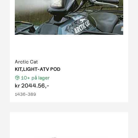
Arctic Cat
KIT,LIGHT-ATV POD
10+
på lager
kr
2044.56,-
1436-389