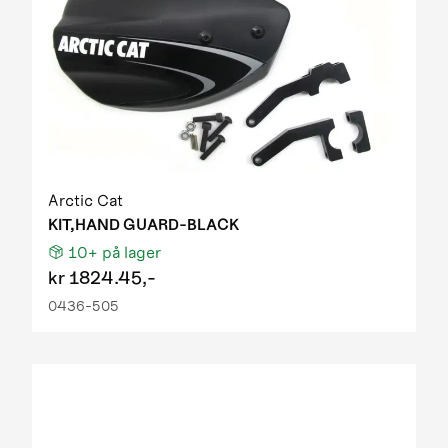
Arctic Cat
KIT,HAND GUARD-BLACK
10+
på lager
kr
1824.45,-
0436-505