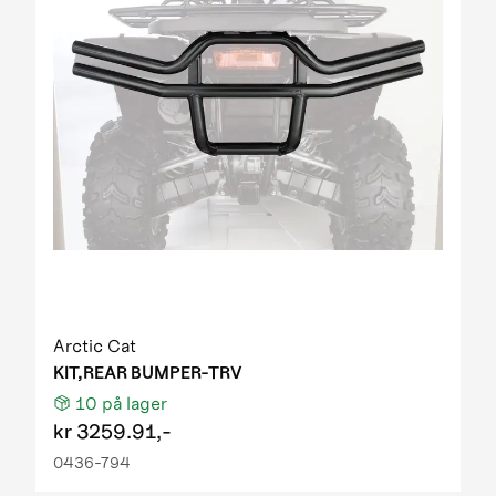
Arctic Cat
KIT,REAR BUMPER-TRV
10
på lager
kr
3259.91,-
0436-794