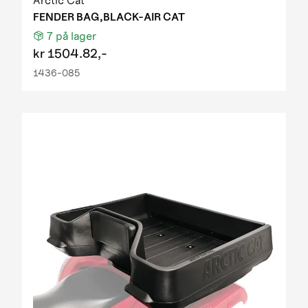
Arctic Cat
FENDER BAG,BLACK-AIR CAT
7
på lager
kr
1504.82,-
1436-085