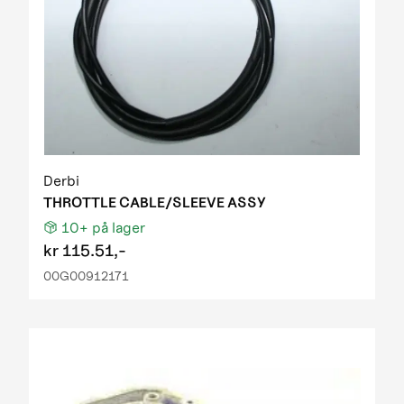
Derbi
THROTTLE CABLE/SLEEVE ASSY
10+
på lager
kr
115.51,-
00G00912171