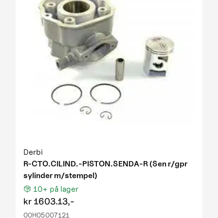
Derbi
R-CTO.CILIND.-PISTON.SENDA-R (Sen r/gpr
sylinder m/stempel)
10+
på lager
kr
1603.13,-
00H05007121