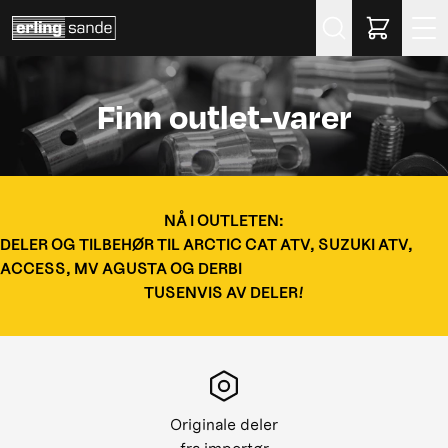
Søk
Finn outlet-varer
NÅ I OUTLETEN:
DELER OG TILBEHØR TIL ARCTIC CAT ATV, SUZUKI ATV,
ACCESS, MV AGUSTA OG DERBI
TUSENVIS AV DELER!
Originale deler