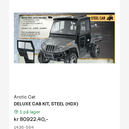
Arctic Cat
DELUXE CAB KIT, STEEL (HDX)
1
på lager
kr
80922.40,-
1436-564