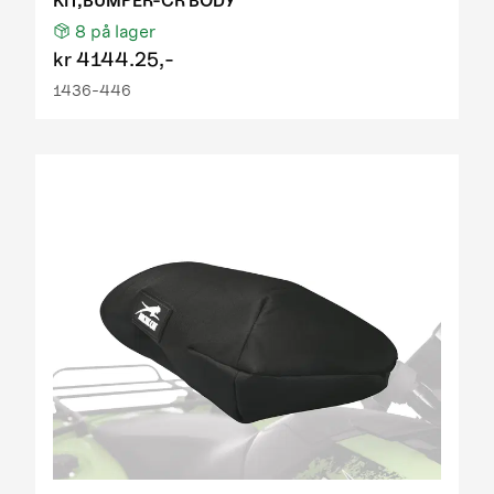
KIT,BUMPER-CR BODY
8
på lager
kr
4144.25,-
1436-446