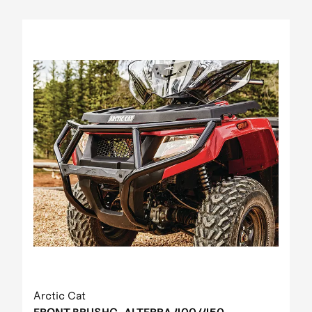
2012 Prowler XT IPM
2012 Prowler XT IPM NH
2012 Prowler XTZ IPM
2012 TRV 1000 GT EFT IPM Print green metallic
update
2012 US mod. 700 TRV GT
2012 XC 450 EFT IPM black-green 01
2013 1000 XT EFT white met
2013 450 R EFT Homologated
2013 550 EFT black
2013 550 XT EFT emerald green met
2013 700 Diesel EFT marsh
2013 700 XT EFT steel blue met
2013 Prowler HDX
2013 TBX 700 EGM T3S
2013 TRV 1000 XT TU EFT Homologated
2013 TRV 550 EFT black
2013 TRV 550 XT EFT emerald green met
Arctic Cat
2013 TRV 700 XT EFT black met