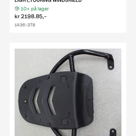
LIGHT,TOURING WINDSHIELD
10+
på lager
kr
2198.85,-
1436-378