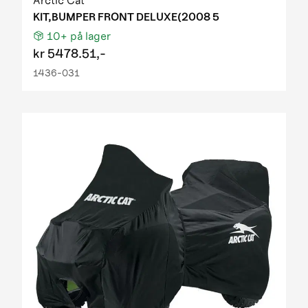
Arctic Cat
KIT,BUMPER FRONT DELUXE(2008 5
10+
på lager
kr
5478.51,-
1436-031