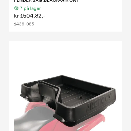
FENDER BAG,BLACK-AIR CAT
7
på lager
kr
1504.82,-
1436-085