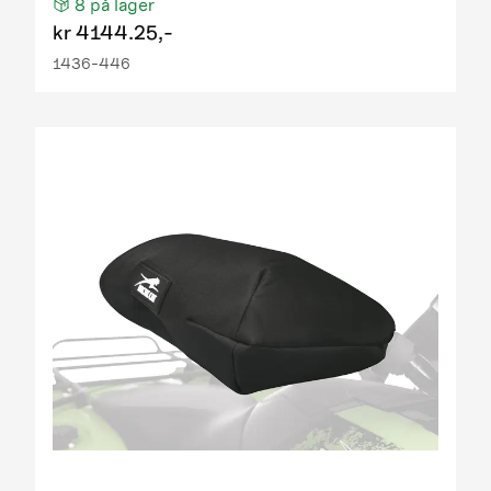
8
på lager
kr
4144.25,-
1436-446