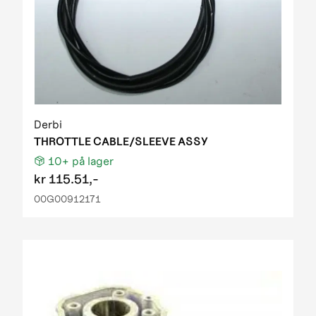
Derbi
THROTTLE CABLE/SLEEVE ASSY
10+
på lager
kr
115.51,-
00G00912171