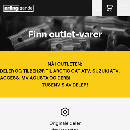
Søk
Finn outlet-varer
NÅ I OUTLETEN:
DELER OG TILBEHØR TIL ARCTIC CAT ATV, SUZUKI ATV,
ACCESS, MV AGUSTA OG DERBI
TUSENVIS AV DELER!
Originale deler