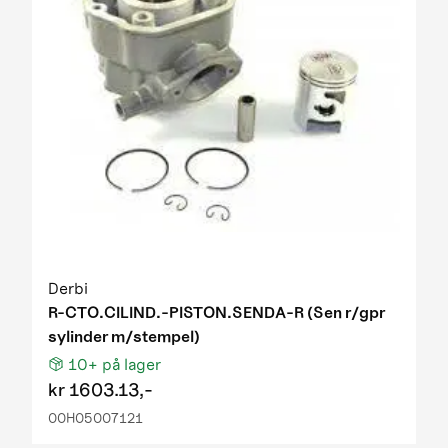
Derbi
R-CTO.CILIND.-PISTON.SENDA-R (Sen r/gpr
sylinder m/stempel)
10+
på lager
kr
1603.13,-
00H05007121