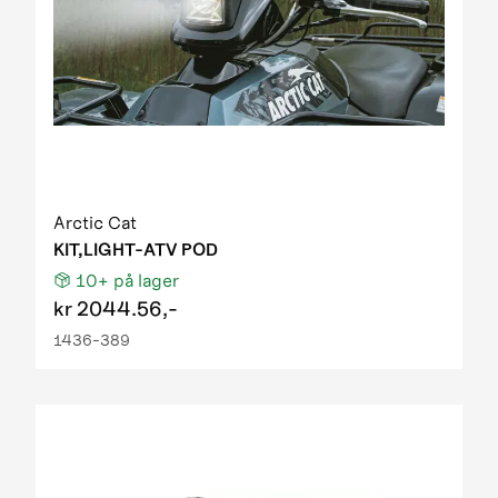
Arctic Cat
KIT,LIGHT-ATV POD
10+
på lager
kr
2044.56,-
1436-389