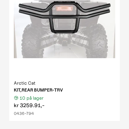
Arctic Cat
KIT,REAR BUMPER-TRV
10
på lager
kr
3259.91,-
0436-794