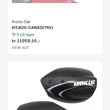
Arctic Cat
KIT,BOX-CARGO(TRV)
5
på lager
kr
11959.14,-
0436-827