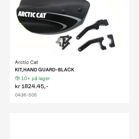
Arctic Cat
KIT,HAND GUARD-BLACK
10+
på lager
kr
1824.45,-
0436-505