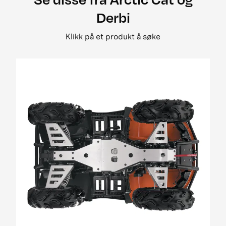
2008 500 street legal
Derbi
2008 650 3in1 pm street legal my i
2008 650 h1 street legal 0bc69
Klikk på et produkt å søke
2008 650 H1 TRV EFT PM Street Legal MY
2008 650 prowler xt street legal my
2008 700 Diesel EGR Street Legal MY
2009 1000 Cruiser PM
2009 1000 ThunderCat Cruiser Attachment
MY08-MY10 01[1]
2009 400 2x4 og 4x4 EFT
2009 500 TRV EFT PM Street Legal MY09
2009 650 H1 EFT PM T3
2009 700 H1 EFI Cruiser EFT PM Street Legal
MY09
2009 700 H1 EFI EFT Panther EFT PM MY09
2009 700 H1 EFI TRV EFT PM Street Legal MY09
01
2009 700 H1 EFI TRV EFT PM Street Legal update