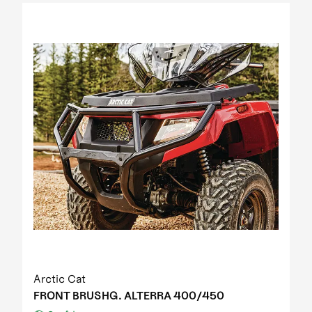
2012 Prowler XT IPM
2012 Prowler XT IPM NH
2012 Prowler XTZ IPM
2012 TRV 1000 GT EFT IPM Print green metallic
update
2012 US mod. 700 TRV GT
2012 XC 450 EFT IPM black-green 01
2013 1000 XT EFT white met
2013 450 R EFT Homologated
2013 550 EFT black
2013 550 XT EFT emerald green met
2013 700 Diesel EFT marsh
2013 700 XT EFT steel blue met
2013 Prowler HDX
2013 TBX 700 EGM T3S
2013 TRV 1000 XT TU EFT Homologated
2013 TRV 550 EFT black
Arctic Cat
2013 TRV 550 XT EFT emerald green met
FRONT BRUSHG. ALTERRA 400/450
2013 TRV 700 XT EFT black met