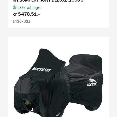
KIT,BUMPER FRONT DELUXE(2008 5
10+
på lager
kr
5478.51,-
1436-031