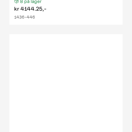
8
på lager
kr
4144.25,-
1436-446