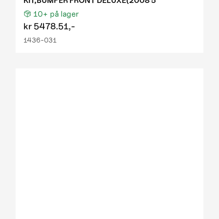
KIT,BUMPER FRONT DELUXE(2008 5
10+
på lager
kr
5478.51,-
1436-031