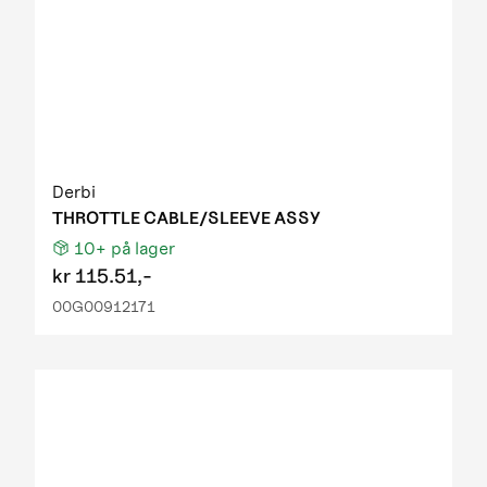
Derbi
THROTTLE CABLE/SLEEVE ASSY
10+
på lager
kr
115.51,-
00G00912171