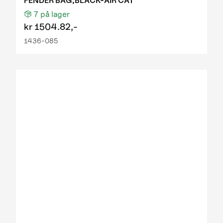
FENDER BAG,BLACK-AIR CAT
7
på lager
kr
1504.82,-
1436-085