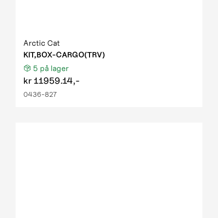
Arctic Cat
KIT,BOX-CARGO(TRV)
5
på lager
kr
11959.14,-
0436-827