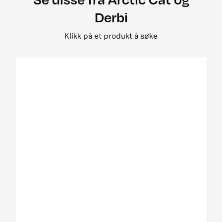
2008 500 street legal
Derbi
2008 650 3in1 pm street legal my i
2008 650 h1 street legal 0bc69
Klikk på et produkt å søke
2008 650 H1 TRV EFT PM Street Legal MY
2008 650 prowler xt street legal my
2008 700 Diesel EGR Street Legal MY
2009 1000 Cruiser PM
2009 1000 ThunderCat Cruiser Attachment
MY08-MY10 01[1]
2009 400 2x4 og 4x4 EFT
2009 500 TRV EFT PM Street Legal MY09
2009 650 H1 EFT PM T3
2009 700 H1 EFI Cruiser EFT PM Street Legal
MY09
2009 700 H1 EFI EFT Panther EFT PM MY09
2009 700 H1 EFI TRV EFT PM Street Legal MY09
01
2009 700 H1 EFI TRV EFT PM Street Legal update