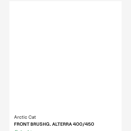
2012 Prowler XT IPM
2012 Prowler XT IPM NH
2012 Prowler XTZ IPM
2012 TRV 1000 GT EFT IPM Print green metallic
update
2012 US mod. 700 TRV GT
2012 XC 450 EFT IPM black-green 01
2013 1000 XT EFT white met
2013 450 R EFT Homologated
2013 550 EFT black
2013 550 XT EFT emerald green met
2013 700 Diesel EFT marsh
2013 700 XT EFT steel blue met
2013 Prowler HDX
2013 TBX 700 EGM T3S
2013 TRV 1000 XT TU EFT Homologated
2013 TRV 550 EFT black
Arctic Cat
2013 TRV 550 XT EFT emerald green met
FRONT BRUSHG. ALTERRA 400/450
2013 TRV 700 XT EFT black met