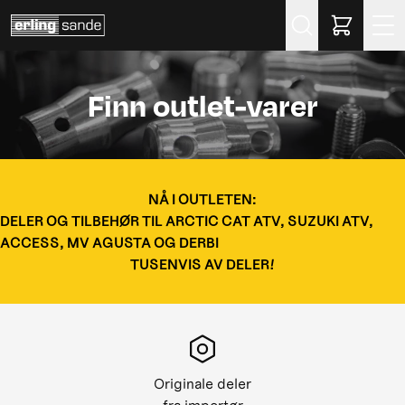
Søk
Finn outlet-varer
NÅ I OUTLETEN:
DELER OG TILBEHØR TIL ARCTIC CAT ATV, SUZUKI ATV,
ACCESS, MV AGUSTA OG DERBI
TUSENVIS AV DELER!
Originale deler