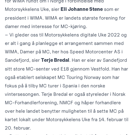
for WIMA rundt om i Norge i forbindelse med
Motorsykkelens Uke, sier
som er
Eli Johanne Stene
president i WIMA. WIMA er landets største forening for
damer med interesse for MC-kjøring.
– Vi gleder oss til Motorsykkelens digitale Uke 2022 og
er alt i gang å planlegge et arrangement sammen med
WIMA, Damer på MC, her hos Speed Motorcenter AS i
Sandefjord, sier
. Han er eier av Sandefjord
Terje Bredal
sitt store MC-senter ved E18 gjennom Vestfold. Han har
også etablert selskapet MC Touring Norway som har
fokus på å tilby MC turer i Spania i den norske
vintersesongen. Terje Bredal er også styreleder i Norsk
MC-Forhandlerforening, NMCF og håper forhandlere
over hele landet benytter muligheten til å sette MC på
kartet lokalt under Motorsykkelens Uke fra 14. februar til
20. februar.