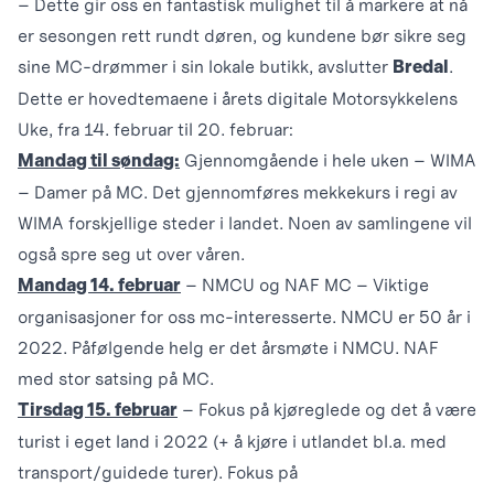
– Dette gir oss en fantastisk mulighet til å markere at nå
er sesongen rett rundt døren, og kundene bør sikre seg
sine MC-drømmer i sin lokale butikk, avslutter
.
Bredal
Dette er hovedtemaene i årets digitale Motorsykkelens
Uke, fra 14. februar til 20. februar:
Gjennomgående i hele uken – WIMA
Mandag til søndag:
– Damer på MC. Det gjennomføres mekkekurs i regi av
WIMA forskjellige steder i landet. Noen av samlingene vil
også spre seg ut over våren.
– NMCU og NAF MC – Viktige
Mandag 14. februar
organisasjoner for oss mc-interesserte. NMCU er 50 år i
2022. Påfølgende helg er det årsmøte i NMCU. NAF
med stor satsing på MC.
– Fokus på kjøreglede og det å være
Tirsdag 15. februar
turist i eget land i 2022 (+ å kjøre i utlandet bl.a. med
transport/guidede turer). Fokus på