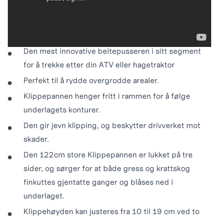
to deler gjør at du kan montere klippepannen både til
venstre, til høyre, eller midtstilt.
Beitepusser PRO XL44
Den mest innovative beitepusseren i sitt segment
for å trekke etter din ATV eller hagetraktor
Perfekt til å rydde overgrodde arealer.
Klippepannen henger fritt i rammen for å følge
underlagets konturer.
Den gir jevn klipping, og beskytter drivverket mot
skader.
Den 122cm store Klippepannen er lukket på tre
sider, og sørger for at både gress og krattskog
finkuttes gjentatte ganger og blåses ned i
underlaget.
Klippehøyden kan justeres fra 10 til 19 cm ved to