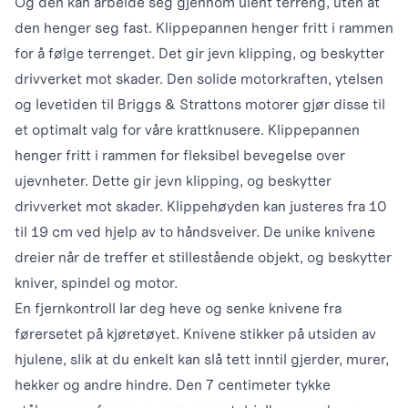
Og den kan arbeide seg gjennom ulent terreng, uten at
den henger seg fast. Klippepannen henger fritt i rammen
for å følge terrenget. Det gir jevn klipping, og beskytter
drivverket mot skader. Den solide motorkraften, ytelsen
og levetiden til Briggs & Strattons motorer gjør disse til
et optimalt valg for våre krattknusere. Klippepannen
henger fritt i rammen for fleksibel bevegelse over
ujevnheter. Dette gir jevn klipping, og beskytter
drivverket mot skader. Klippehøyden kan justeres fra 10
til 19 cm ved hjelp av to håndsveiver. De unike knivene
dreier når de treffer et stillestående objekt, og beskytter
kniver, spindel og motor.
En fjernkontroll lar deg heve og senke knivene fra
førersetet på kjøretøyet. Knivene stikker på utsiden av
hjulene, slik at du enkelt kan slå tett inntil gjerder, murer,
hekker og andre hindre. Den 7 centimeter tykke