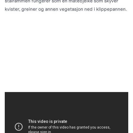
stålrammen fungerer som en matebjelke som skyver
kvister, greiner og annen vegetasjon ned i klippepannen.
Klippepannen er lukket på tre sider, og sørger for at
både gress og kvister finkuttes gjentatte ganger og
blåses ned i underlaget. Du slipper stripene du får hos
maskiner med sideutkast. Det svingbare tilhengerfestet i