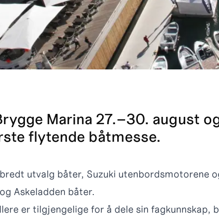
r Brygge Marina 27.–30. august o
rste flytende båtmesse.
 bredt utvalg båter, Suzuki utenbordsmotorene og
i og Askeladden båter.
ere er tilgjengelige for å dele sin fagkunnskap,