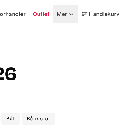
forhandler
Outlet
Mer
Handlekurv
26
Båt
Båtmotor