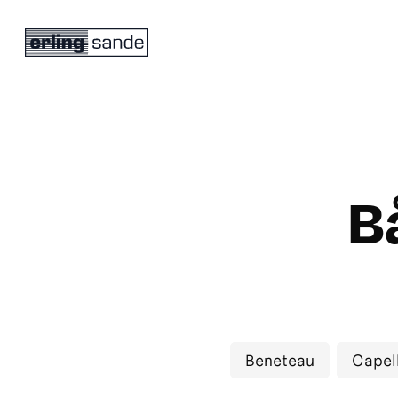
B
Beneteau
Capell