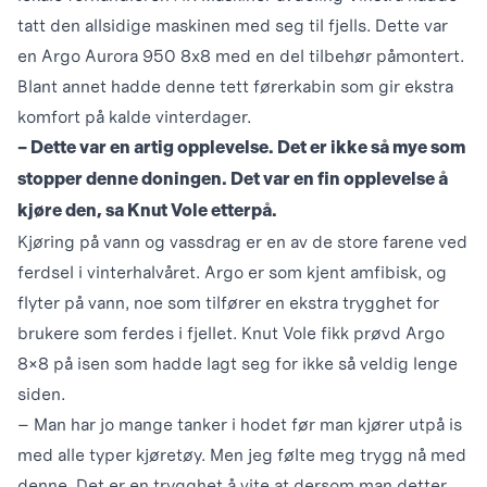
tatt den allsidige maskinen med seg til fjells. Dette var
en Argo Aurora 950 8x8 med en del tilbehør påmontert.
Blant annet hadde denne tett førerkabin som gir ekstra
komfort på kalde vinterdager.
– Dette var en artig opplevelse. Det er ikke så mye som
stopper denne doningen. Det var en fin opplevelse å
kjøre den, sa Knut Vole etterpå.
Kjøring på vann og vassdrag er en av de store farene ved
ferdsel i vinterhalvåret. Argo er som kjent amfibisk, og
flyter på vann, noe som tilfører en ekstra trygghet for
brukere som ferdes i fjellet. Knut Vole fikk prøvd Argo
8×8 på isen som hadde lagt seg for ikke så veldig lenge
siden.
– Man har jo mange tanker i hodet før man kjører utpå is
med alle typer kjøretøy. Men jeg følte meg trygg nå med
denne. Det er en trygghet å vite at dersom man detter