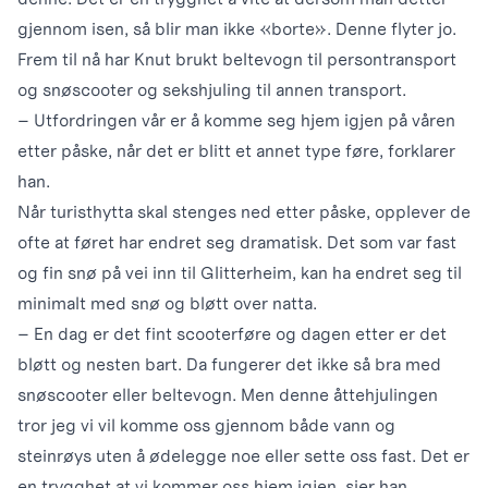
gjennom isen, så blir man ikke «borte». Denne flyter jo.
Frem til nå har Knut brukt beltevogn til persontransport
og snøscooter og sekshjuling til annen transport.
– Utfordringen vår er å komme seg hjem igjen på våren
etter påske, når det er blitt et annet type føre, forklarer
han.
Når turisthytta skal stenges ned etter påske, opplever de
ofte at føret har endret seg dramatisk. Det som var fast
og fin snø på vei inn til Glitterheim, kan ha endret seg til
minimalt med snø og bløtt over natta.
– En dag er det fint scooterføre og dagen etter er det
bløtt og nesten bart. Da fungerer det ikke så bra med
snøscooter eller beltevogn. Men denne åttehjulingen
tror jeg vi vil komme oss gjennom både vann og
steinrøys uten å ødelegge noe eller sette oss fast. Det er
en trygghet at vi kommer oss hjem igjen, sier han.