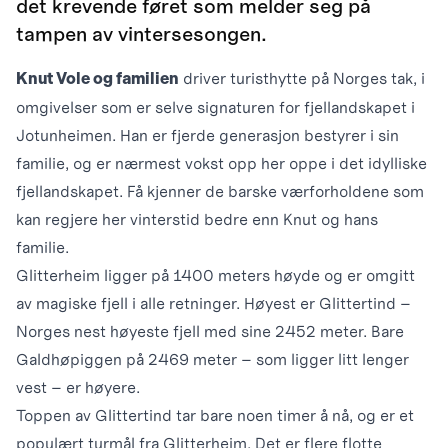
det krevende føret som melder seg på
tampen av vintersesongen.
driver turisthytte på Norges tak, i
Knut Vole og familien
omgivelser som er selve signaturen for fjellandskapet i
Jotunheimen. Han er fjerde generasjon bestyrer i sin
familie, og er nærmest vokst opp her oppe i det idylliske
fjellandskapet. Få kjenner de barske værforholdene som
kan regjere her vinterstid bedre enn Knut og hans
familie.
Glitterheim ligger på 1400 meters høyde og er omgitt
av magiske fjell i alle retninger. Høyest er Glittertind –
Norges nest høyeste fjell med sine 2452 meter. Bare
Galdhøpiggen på 2469 meter – som ligger litt lenger
vest – er høyere.
Toppen av Glittertind tar bare noen timer å nå, og er et
populært turmål fra Glitterheim. Det er flere flotte