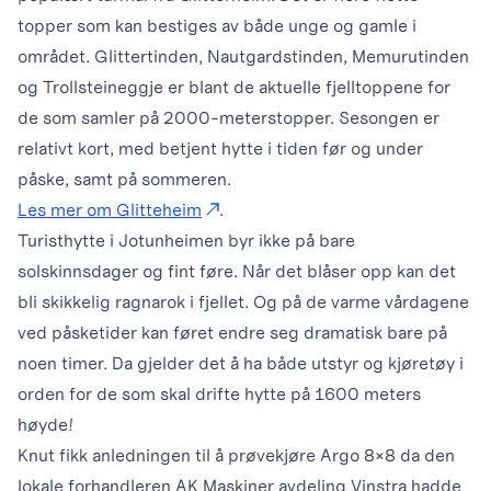
topper som kan bestiges av både unge og gamle i
området. Glittertinden, Nautgardstinden, Memurutinden
og Trollsteineggje er blant de aktuelle fjelltoppene for
de som samler på 2000-meterstopper. Sesongen er
relativt kort, med betjent hytte i tiden før og under
påske, samt på sommeren.
Les mer om Glitteheim
.
Turisthytte i Jotunheimen byr ikke på bare
solskinnsdager og fint føre. Når det blåser opp kan det
bli skikkelig ragnarok i fjellet. Og på de varme vårdagene
ved påsketider kan føret endre seg dramatisk bare på
noen timer. Da gjelder det å ha både utstyr og kjøretøy i
orden for de som skal drifte hytte på 1600 meters
høyde!
Knut fikk anledningen til å prøvekjøre Argo 8×8 da den
lokale forhandleren AK Maskiner avdeling Vinstra hadde