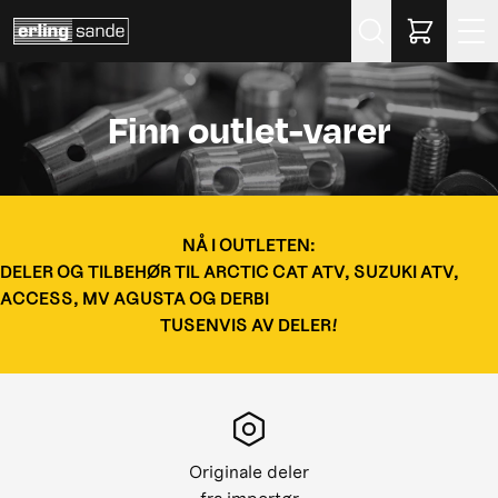
Søk
Finn outlet-varer
NÅ I OUTLETEN:
DELER OG TILBEHØR TIL ARCTIC CAT ATV, SUZUKI ATV,
ACCESS, MV AGUSTA OG DERBI
TUSENVIS AV DELER!
Originale deler