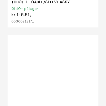
THROTTLE CABLE/SLEEVE ASSY
10+
på lager
kr
115.51,-
00G00912171