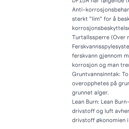
DF15A har følgende te
Anti-korrosjonsbehand
sterkt ”lim” for å bes
korrosjonsbeskyttelse
Turtallssperre (Over 
Ferskvannsspylesyste
ferskvann gjennom mot
korrosjon og man tre
Gruntvannsinntak: To 
overopphetes på grun
grunnet alger.
Lean Burn: Lean Burn
drivstoff og luft avhe
drivstoff økonomien i 