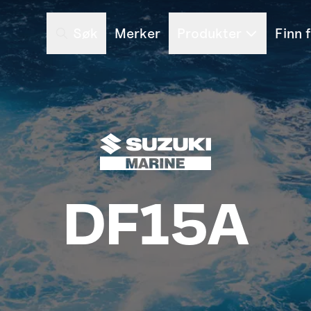
Søk
Merker
Produkter
Finn 
DF15A