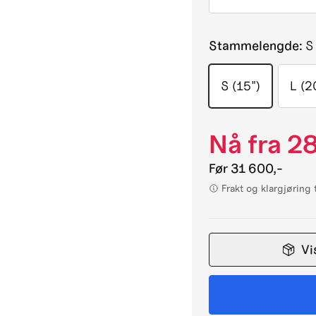
Stammelengde
:
S
S (15")
L (2
Nå fra
28
Før
31 600,-
Frakt og klargjøring
Vi