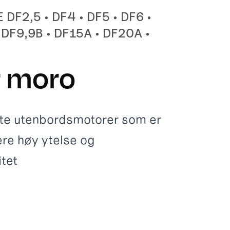
DF2,5 • DF4 • DF5 • DF6 •
 DF9,9B • DF15A • DF20A •
 moro
te utenbordsmotorer som er
vere høy ytelse og
itet