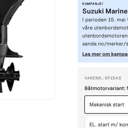
KAMPANJE!
Suzuki Marin
I perioden 15. mai 
våre utenbordsmoto
utenbordsmotorene
sande.no/merker/s
Les mer om kampa
VARENR.:
DF15AS
Båtmotorvariant
:
Mekanisk start
EL. start m/ kont