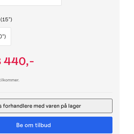
 (15")
0")
 440,-
 tilkommer.
s forhandlere med varen på lager
Be om tilbud