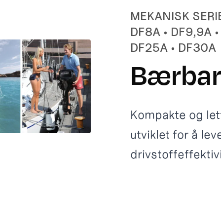
MEKANISK SERIE 
DF8A • DF9,9A •
DF25A • DF30A
Bærbar
Kompakte og let
utviklet for å le
drivstoffeffektiv