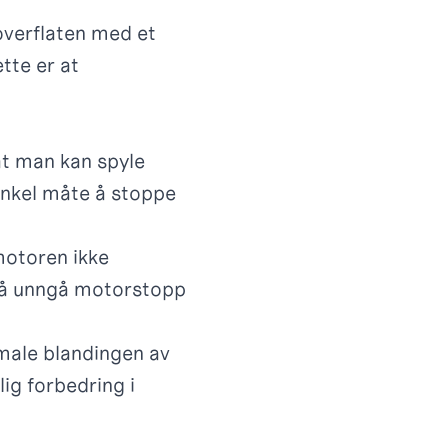
overflaten med et
tte er at
at man kan spyle
enkel måte å stoppe
motoren ikke
r å unngå motorstopp
male blandingen av
ig forbedring i