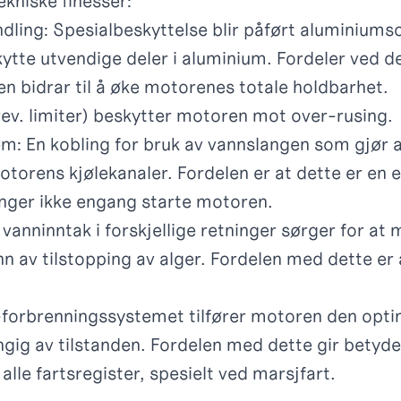
kniske finesser:
ling: Spesialbeskyttelse blir påført aluminiums
kytte utvendige deler i aluminium. Fordeler ved de
n bidrar til å øke motorenes totale holdbarhet.
rev. limiter) beskytter motoren mot over-rusing.
m: En kobling for bruk av vannslangen som gjør 
orens kjølekanaler. Fordelen er at dette er en 
nger ikke engang starte motoren.
vanninntak i forskjellige retninger sørger for at 
n av tilstopping av alger. Fordelen med dette e
-forbrenningssystemet tilfører motoren den opti
ngig av tilstanden. Fordelen med dette gir betydel
alle fartsregister, spesielt ved marsjfart.